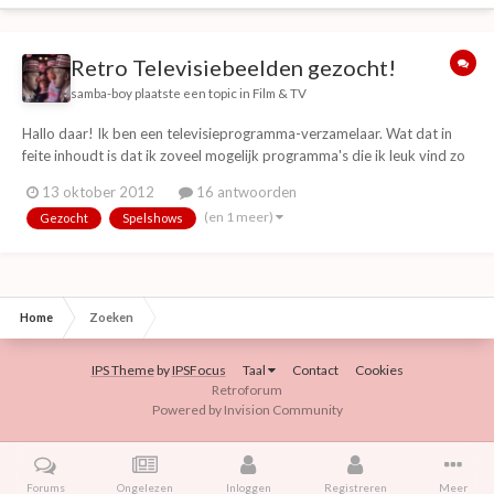
Retro Televisiebeelden gezocht!
samba-boy
plaatste een topic in
Film & TV
Hallo daar! Ik ben een televisieprogramma-verzamelaar. Wat dat in
feite inhoudt is dat ik zoveel mogelijk programma's die ik leuk vind zo
compleet mogelijk in mijn collectie wil hebben om te kunnen bekijken.
13 oktober 2012
16 antwoorden
In de afgelopen 5 jaar ben ik intensief bezig geweest een goede
(en 1 meer)
Gezocht
Spelshows
collectie op te bouwen in...
Home
Zoeken
IPS Theme
by
IPSFocus
Taal
Contact
Cookies
Retroforum
Powered by Invision Community
Forums
Ongelezen
Inloggen
Registreren
Meer