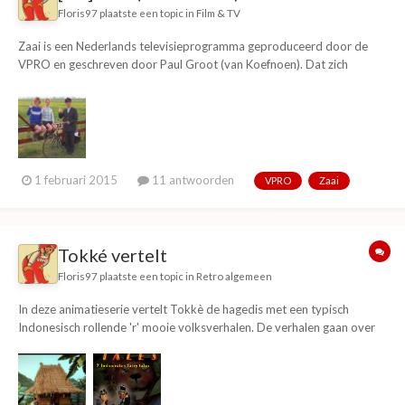
Floris97
plaatste een topic in
Film & TV
Zaai is een Nederlands televisieprogramma geproduceerd door de
VPRO en geschreven door Paul Groot (van Koefnoen). Dat zich
afspeelt in Friesland (Hoewel het niet opgenomen was, het was
werkelijk in Zuid Holland) en gaat over twee tienermeiden Ingrid
Mastenbreurtje en Irma Johanna Iepma (Bianca Kri...
1 februari 2015
11 antwoorden
VPRO
Zaai
Tokké vertelt
Floris97
plaatste een topic in
Retro algemeen
In deze animatieserie vertelt Tokkè de hagedis met een typisch
Indonesisch rollende 'r' mooie volksverhalen. De verhalen gaan over
sultans, geesten, gewone mensen, liefde, hebzucht en bedrog en
dragen altijd een moraal in zich mee. Tokkè's vertellingen zijn op zijn
eigen observaties gebaseerd. Omdat...