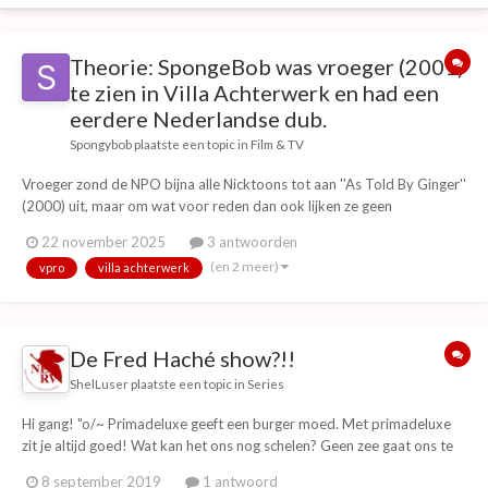
Theorie: SpongeBob was vroeger (2001)
te zien in Villa Achterwerk en had een
eerdere Nederlandse dub.
Spongybob
plaatste een topic in
Film & TV
Vroeger zond de NPO bijna alle Nicktoons tot aan ''As Told By Ginger''
(2000) uit, maar om wat voor reden dan ook lijken ze geen
SpongeBob te hebben uitgezonden. Volgens mij hadden ze het daar
22 november 2025
3 antwoorden
juist wel uitgezonden in 2001, maar is alle informatie rond die
(en 2 meer)
vpro
villa achterwerk
uitzendingen gewoon verloren gegaan....
De Fred Haché show?!!
ShelLuser
plaatste een topic in
Series
Hi gang! "o/~ Primadeluxe geeft een burger moed. Met primadeluxe
zit je altijd goed! Wat kan het ons nog schelen? Geen zee gaat ons te
hoog. Al regent het pijpestelen wij zingt, de regen, boog o/~" Harry
8 september 2019
1 antwoord