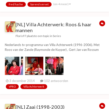
Touw als Fred Haché, Ijf Blokker als Barend Servet in een persiflage
(en 4 meer)
fred hache
barend servet
van...
[NL] Villa Achterwerk: Roos & haar
mannen
Floris97
plaatste een topic in
Series
Nederlands tv-programma van Villa Achterwerk (1996-2006). Met
Roos van der Zande (Raymonde de Kuyper) , Gert Jan van Rossum
(Raymond Thiry) Willem van Oorschot (Theo Schouwerwou) met zijn
teddybeer Pluis. Verder werd de serie gekenmerkt door (onnodig)
veel geweld (de vele klappen die Roos aan van Oo...
3 december 2014
102 antwoorden
VPRO
Villa Achterwerk
[NL] Zaai (1998-2003)