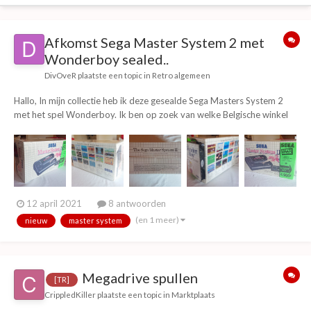
Afkomst Sega Master System 2 met
Wonderboy sealed..
DivOveR
plaatste een topic in
Retro algemeen
Hallo, In mijn collectie heb ik deze gesealde Sega Masters System 2
met het spel Wonderboy. Ik ben op zoek van welke Belgische winkel
deze afkomstig is. De prijs is namelijk in Belgische Franc. Ik neem aan
dat daar ook de seal van afkomstig is....
12 april 2021
8 antwoorden
(en 1 meer)
nieuw
master system
Megadrive spullen
[TR]
CrippledKiller
plaatste een topic in
Marktplaats