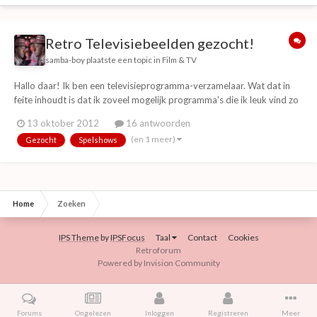
Retro Televisiebeelden gezocht!
samba-boy
plaatste een topic in
Film & TV
Hallo daar! Ik ben een televisieprogramma-verzamelaar. Wat dat in
feite inhoudt is dat ik zoveel mogelijk programma's die ik leuk vind zo
compleet mogelijk in mijn collectie wil hebben om te kunnen bekijken.
13 oktober 2012
16 antwoorden
In de afgelopen 5 jaar ben ik intensief bezig geweest een goede
(en 1 meer)
Gezocht
Spelshows
collectie op te bouwen in...
Home
Zoeken
IPS Theme
by
IPSFocus
Taal
Contact
Cookies
Retroforum
Powered by Invision Community
Forums
Ongelezen
Inloggen
Registreren
Meer