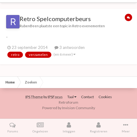
Retro Spelcomputerbeurs
RubenBeen
plaatste een topic in
Retro evenementen
-
23 september 2014
3 antwoorden
(en 6 meer)
retro
verzamelen
Home
Zoeken
IPS Theme
by
IPSFocus
Taal
Contact
Cookies
Retroforum
Powered by Invision Community
Forums
Ongelezen
Inloggen
Registreren
Meer