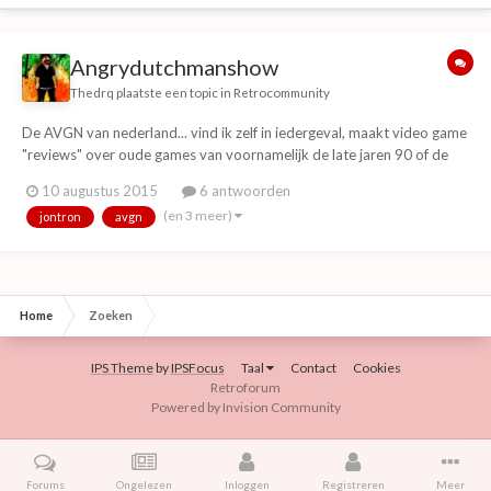
Angrydutchmanshow
Thedrq
plaatste een topic in
Retrocommunity
De AVGN van nederland... vind ik zelf in iedergeval, maakt video game
"reviews" over oude games van voornamelijk de late jaren 90 of de
vroege 2000 check him out
10 augustus 2015
6 antwoorden
(en 3 meer)
jontron
avgn
Home
Zoeken
IPS Theme
by
IPSFocus
Taal
Contact
Cookies
Retroforum
Powered by Invision Community
Forums
Ongelezen
Inloggen
Registreren
Meer