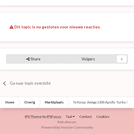
Dit topic is nu gesloten voor nieuwe reacties.
Share
Volgers
1
Ga naar topic overzicht
Home
Overig
Marktplaats
Te Koop: Amiga 1200 Apollo Turbo 122
IPS Theme
by
IPSFocus
Taal
Contact
Cookies
Retroforum
Powered by Invision Community