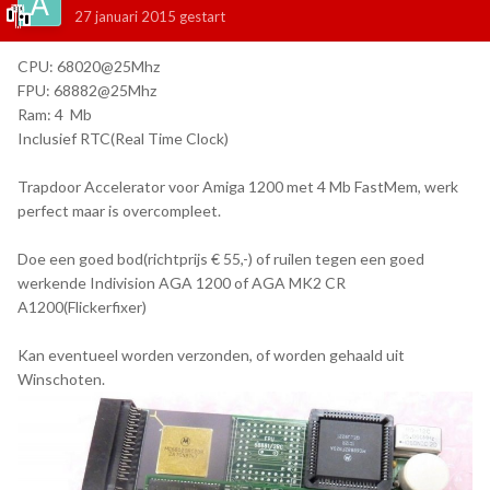
27 januari 2015
gestart
CPU: 68020@25Mhz
FPU: 68882@25Mhz
Ram: 4 Mb
Inclusief RTC(Real Time Clock)
Trapdoor Accelerator voor Amiga 1200 met 4 Mb FastMem, werk
perfect maar is overcompleet.
Doe een goed bod(richtprijs € 55,-) of ruilen tegen een goed
werkende Indivision AGA 1200 of AGA MK2 CR
A1200(Flickerfixer)
Kan eventueel worden verzonden, of worden gehaald uit
Winschoten.