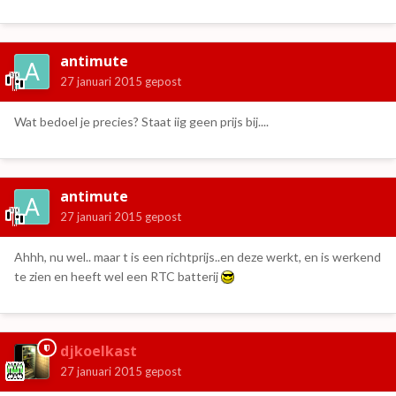
antimute
27 januari 2015
gepost
Wat bedoel je precies? Staat iig geen prijs bij....
antimute
27 januari 2015
gepost
Ahhh, nu wel.. maar t is een richtprijs..en deze werkt, en is werkend
te zien en heeft wel een RTC batterij
djkoelkast
27 januari 2015
gepost