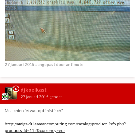
27 januari 2015
aangepast door antimute
djkoelkast
27 januari 2015
gepost
Misschien ietwat optimistisch?
http://amigakit.leamancomputing.com/catalog/product_info.php?
products_id=112&currency=eur