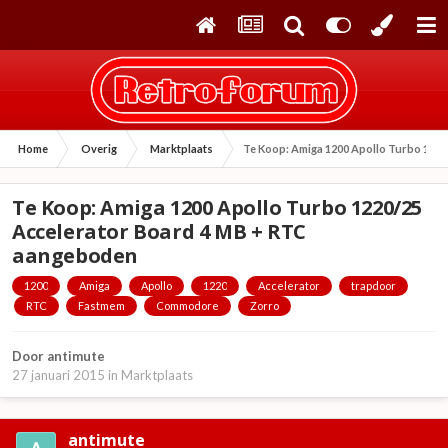
Home
Overig
Marktplaats
Te Koop: Amiga 1200 Apollo Turbo 122
Te Koop: Amiga 1200 Apollo Turbo 1220/25
Accelerator Board 4 MB + RTC
aangeboden
1200
Amiga
Apollo
1220
Accelerator
trapdoor
RTC
Fastmem
Commodore
Zorro
Door
antimute
27 januari 2015
in
Marktplaats
antimute