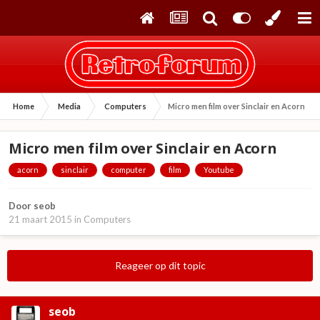
Home
Media
Computers
Micro men film over Sinclair en Acorn
Micro men film over Sinclair en Acorn
acorn
sinclair
computer
film
Youtube
Door
seob
21 maart 2015
in
Computers
Reageer op dit topic
seob