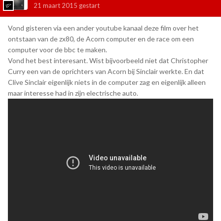
21 maart 2015
gestart
Vond gisteren via een ander youtube kanaal deze film over het
ontstaan van de zx80, de Acorn computer en de race om een
computer voor de bbc te maken.
Vond het best interesant. Wist bijvoorbeeld niet dat Christopher
Curry een van de oprichters van Acorn bij Sinclair werkte. En dat
Clive Sinclair eigenlijk niets in de computer zag en eigenlijk alleen
maar interesse had in zijn electrische auto.