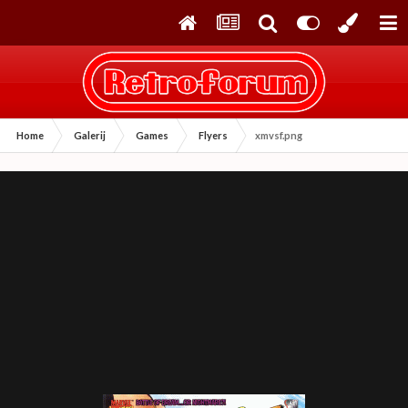
Home
Galerij
Games
Flyers
xmvsf.png