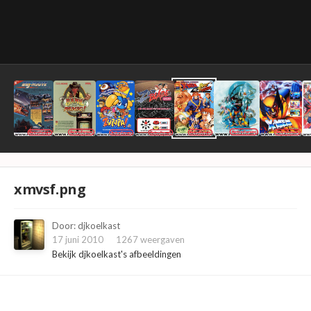
xmvsf.png
Door:
djkoelkast
17 juni 2010
1267 weergaven
Bekijk djkoelkast's afbeeldingen