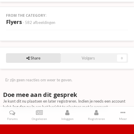
FROM THE CATEGORY:
Flyers
· 582 afbeeldingen
Share
Volgers
0
Er zijn geen reacties om weer te geven.
Doe mee aan dit gesprek
Je kunt dit nu plaatsen en later registreren. Indien je reeds een account
hebt,
log dan nu in
om het bericht te plaatsen met je account.
Forums
Ongelezen
Inloggen
Registreren
Meer
Reactie toevoegen