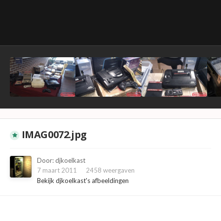
IMAG0072.jpg
Door:
djkoelkast
7 maart 2011
2458 weergaven
Bekijk djkoelkast's afbeeldingen