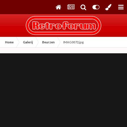
Home
Galerij
Beurzen
IMAG0072.jpg