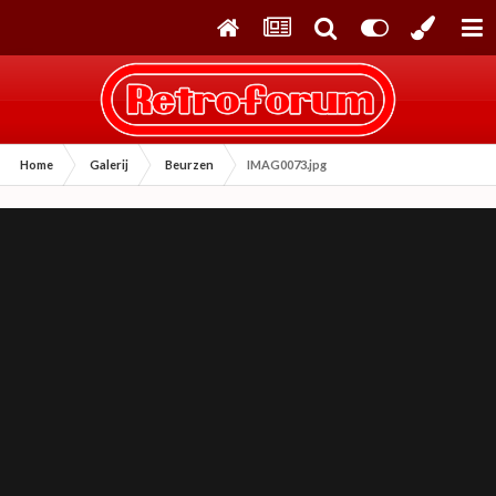
Home
Galerij
Beurzen
IMAG0073.jpg