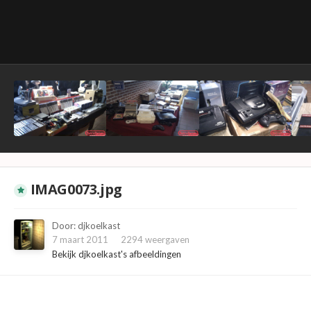
IMAG0073.jpg
Door:
djkoelkast
7 maart 2011
2294 weergaven
Bekijk djkoelkast's afbeeldingen