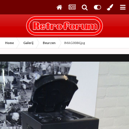
Home
Galerij
Beurzen
IMAG0084.jpg