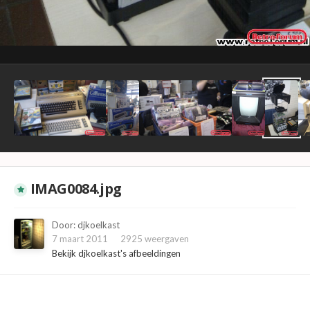
IMAG0084.jpg
Door:
djkoelkast
7 maart 2011
2925 weergaven
Bekijk djkoelkast's afbeeldingen