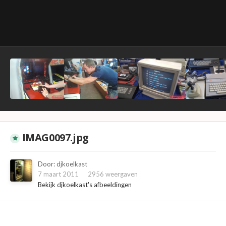
IMAG0097.jpg
Door:
djkoelkast
7 maart 2011
2956 weergaven
Bekijk djkoelkast's afbeeldingen