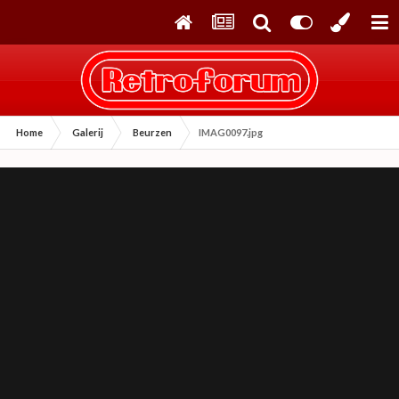
Home
Galerij
Beurzen
IMAG0097.jpg