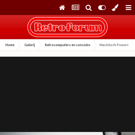
Home
Galerij
Retrocomputers en consoles
Macintosh Powermac 1