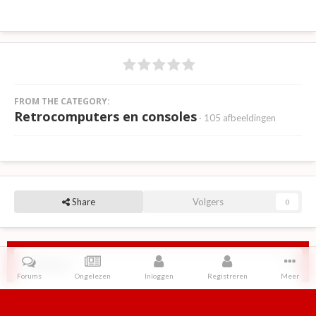
FROM THE CATEGORY:
Retrocomputers en consoles
· 105 afbeeldingen
Share
Volgers
0
Reviews
Forums
Ongelezen
Inloggen
Registreren
Meer
Er zijn geen reviews om weer te geven.