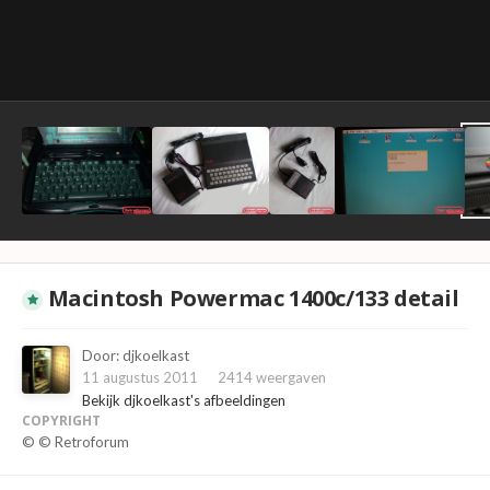
Macintosh Powermac 1400c/133 detail
Door:
djkoelkast
11 augustus 2011
2414 weergaven
Bekijk djkoelkast's afbeeldingen
COPYRIGHT
© © Retroforum