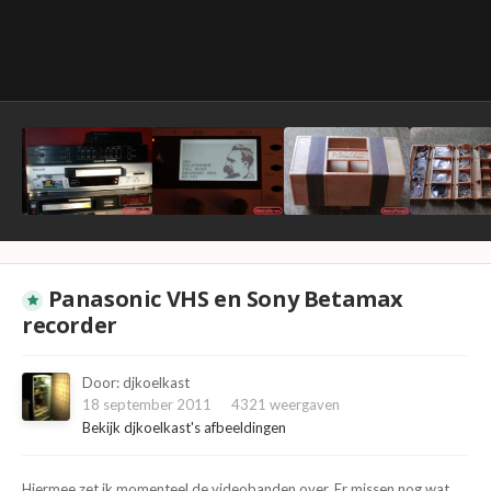
Panasonic VHS en Sony Betamax
recorder
Door:
djkoelkast
18 september 2011
4321 weergaven
Bekijk djkoelkast's afbeeldingen
Hiermee zet ik momenteel de videobanden over. Er missen nog wat