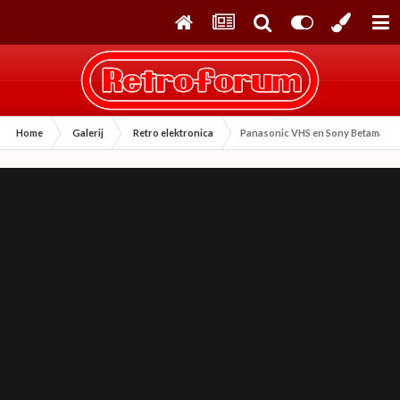
Home
Galerij
Retro elektronica
Panasonic VHS en Sony Betamax r