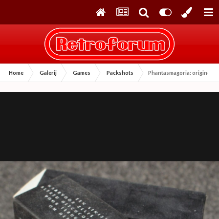
Home
Galerij
Games
Packshots
Phantasmagoria: originele 