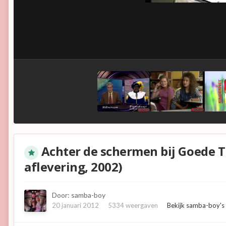
Achter de schermen bij Goede Ti
aflevering, 2002)
Door:
samba-boy
20 januari 2012
5334 weergaven
Bekijk samba-boy's