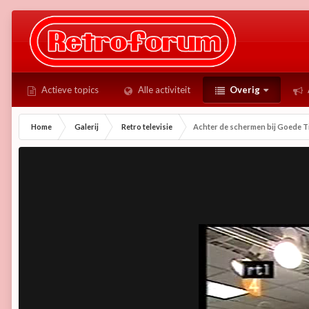
Actieve topics
Alle activiteit
Overig
Home
Galerij
Retro televisie
Achter de schermen bij Goede Tijd