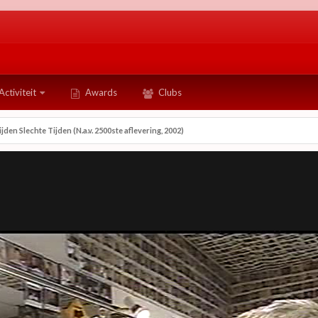
Activiteit
Awards
Clubs
en Slechte Tijden (N.a.v. 2500ste aflevering, 2002)