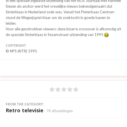
In een speciale ingelaste uitzending van het NOS Journaal met Harmen
Siezen als anchor werd het vreselijke nieuws bekendgemaakt dat
Sinterklaas in Nederland zoek was. Vanuit het Pieterbaas Centrum
stond de Wegwijspiet klaar om de zoektocht in goede banen te
leiden.
Voor alle geschrokken viewers: deze bizarre crossover is afkomstig uit
de speciale Sinterklaas in Sesamstraat-uitzending van 1995
COPYRIGHT
© NPS (NTR) 1995
FROM THE CATEGORY:
Retro televisie
· 78 afbeeldingen