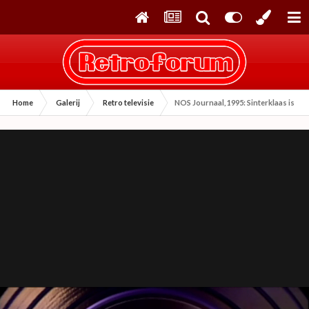
Home
Galerij
Retro televisie
NOS Journaal, 1995: Sinterklaas is zo