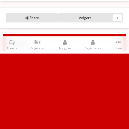
Share
Volgers
1
Reviews
Forums
Ongelezen
Inloggen
Registreren
Meer
Er zijn geen reviews om weer te geven.
Home
Galerij
Retro televisie
NOS Journaal, 1995: Sinterklaas is zo
IPS Theme
by
IPSFocus
Taal
Contact
Cookies
Retroforum
Powered by Invision Community