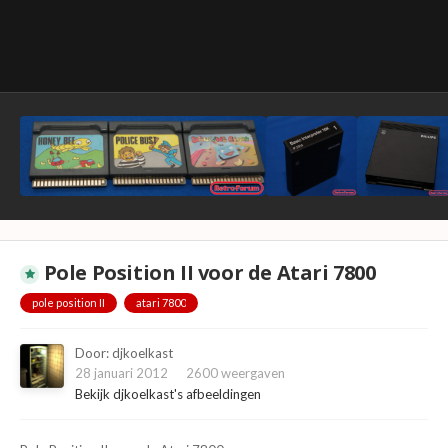
Pole Position II voor de Atari 7800
pole position II
atari 7800
Door:
djkoelkast
28 januari 2012
2600 weergaven
Bekijk djkoelkast's afbeeldingen