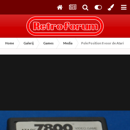
Home
Galerij
Games
Media
Pole Position II voor de Atari 78