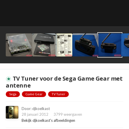
TV Tuner voor de Sega Game Gear met
antenne
Sega
Game Gear
TV Tuner
Door:
djkoelkast
28 januari 2012
3799 weergaven
Bekijk djkoelkast's afbeeldingen