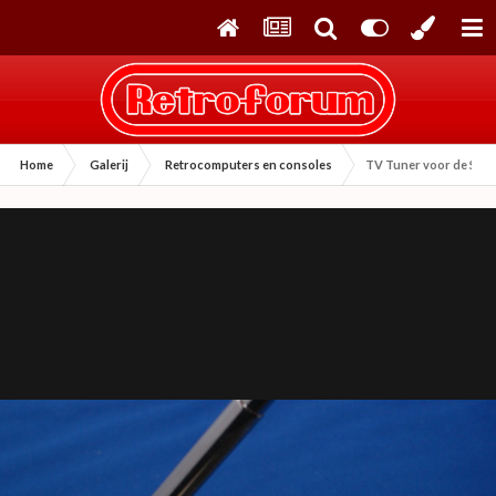
Home
Galerij
Retrocomputers en consoles
TV Tuner voor de Seg