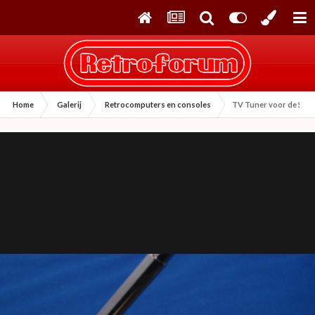
Home
Galerij
Retrocomputers en consoles
TV Tuner voor de Seg