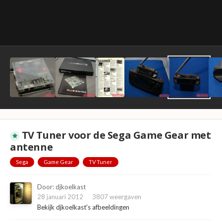
TV Tuner voor de Sega Game Gear met
antenne
Sega
Game Gear
TV Tuner
Door:
djkoelkast
28 januari 2012
3807 weergaven
Bekijk djkoelkast's afbeeldingen