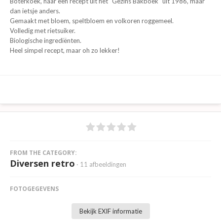
Boterkoek, naar een recept uit het "Gezins Bakboek" uit 1986, maar
dan ietsje anders.
Gemaakt met bloem, speltbloem en volkoren roggemeel.
Volledig met rietsuiker.
Biologische ingrediënten.
Heel simpel recept, maar oh zo lekker!
FROM THE CATEGORY:
Diversen retro
· 11 afbeeldingen
FOTOGEGEVENS
Bekijk EXIF informatie