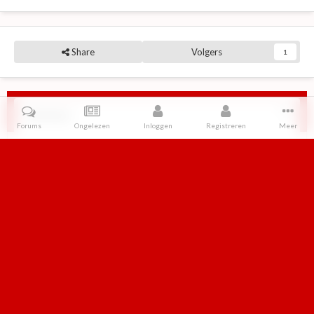
Share
Volgers
1
Reviews
Forums
Ongelezen
Inloggen
Registreren
Meer
Er zijn geen reviews om weer te geven.
Home
Galerij
Diversen retro
Boterkoek
IPS Theme
by
IPSFocus
Taal
Contact
Cookies
Retroforum
Powered by Invision Community