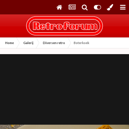
Home
Galerij
Diversen retro
Boterkoek