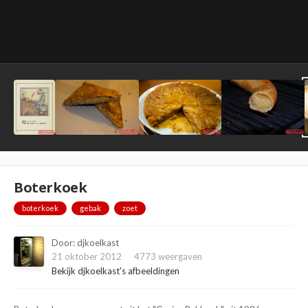
Boterkoek
boterkoek
gebak
zoet
Door:
djkoelkast
21 oktober 2012
4773 weergaven
Bekijk djkoelkast's afbeeldingen