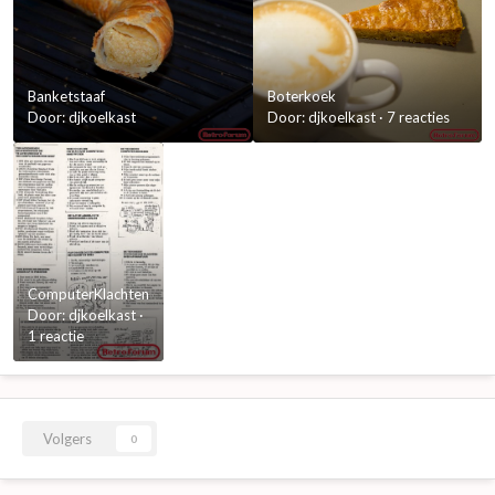
Banketstaaf
Boterkoek
Door:
djkoelkast
Door:
djkoelkast
·
7 reacties
ComputerKlachten
Door:
djkoelkast
·
1 reactie
Volgers
0