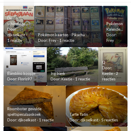
De
schimmige
Pokémon
zaken van
Door:
Kalender
Sebastiaan
djkoelkast
·
Pokémon kaarten - Pikachu
2001
Door:
1 reactie
Door:
Frey
·
1 reactie
Frey
Q
Door:
Bambino koopje
Ing bank
Keetie
·
2
Door:
Floris97
Door:
Keetie
·
1 reactie
reacties
Roomboter gevulde
speltspeculaaskoek
Tarte Tatin
Door:
djkoelkast
·
1 reactie
Door:
djkoelkast
·
5 reacties