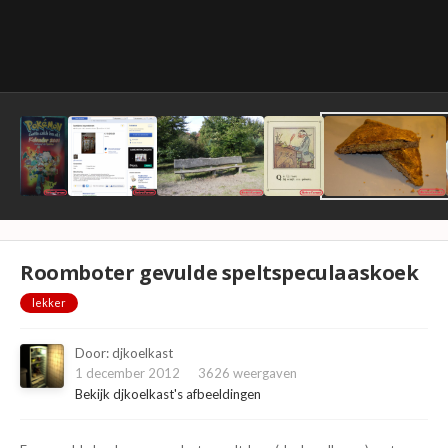
Roomboter gevulde speltspeculaaskoek
lekker
Door:
djkoelkast
1 december 2012
3626 weergaven
Bekijk djkoelkast's afbeeldingen