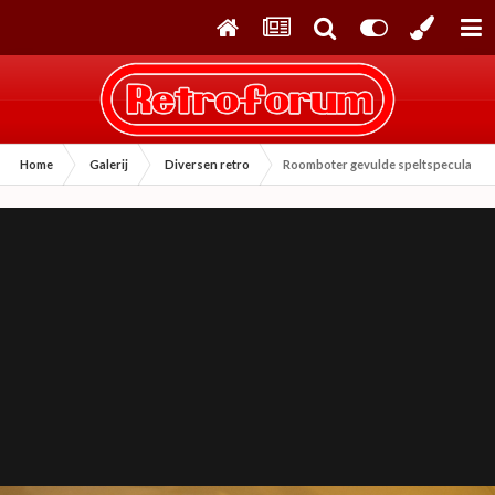
Home
Galerij
Diversen retro
Roomboter gevulde speltspeculaask