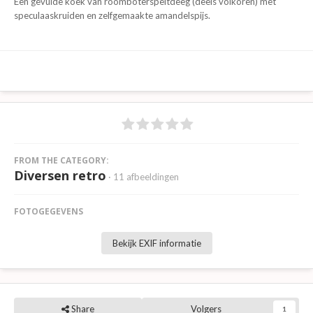
Een gevulde koek van roomboterspeltdeeg (deels volkoren) met
speculaaskruiden en zelfgemaakte amandelspijs.
FROM THE CATEGORY:
Diversen retro
· 11 afbeeldingen
FOTOGEGEVENS
Bekijk EXIF informatie
Share
Volgers
1