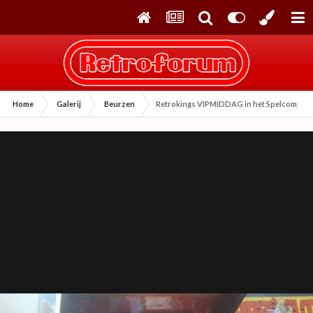
Home
Galerij
Beurzen
Retrokings VIPMIDDAG in het Spelcompute