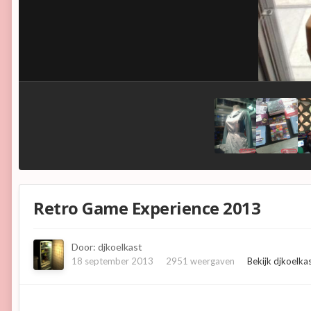
Retro Game Experience 2013
Door:
djkoelkast
18 september 2013
2951 weergaven
Bekijk djkoelka