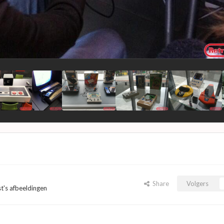
Share
Volgers
st's afbeeldingen