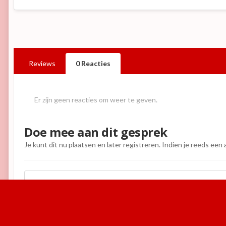
Reviews
0 Reacties
Er zijn geen reacties om weer te geven.
Doe mee aan dit gesprek
Je kunt dit nu plaatsen en later registreren. Indien je reeds een
Reactie toevoegen
Home
Galerij
Beurzen
Retro Game Experience 2013