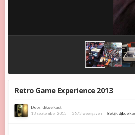
Retro Game Experience 2013
Door:
djkoelkast
18 september 2013
3673 weergaven
Bekijk djkoelka