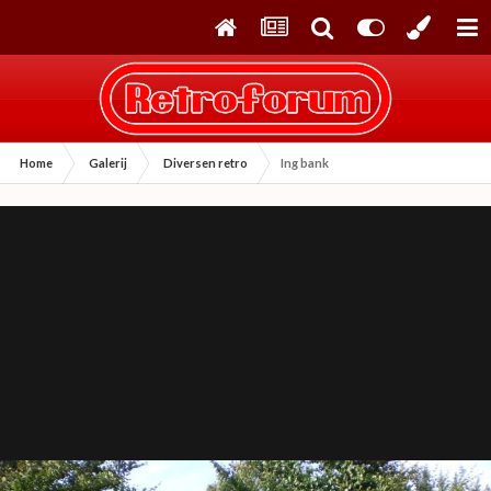
Home
Galerij
Diversen retro
Ing bank