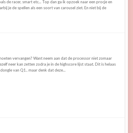
ls de racer, smart etc... Top dan ga ik opzoek naar een procje en
j je de spellen als een soort van carousel ziet. En niet bij de
n moeten vervangen? Want neem aan dat de processor niet zomaar
f neer kan zetten zodra je in de highscore lijst staat. Dit is helaas
 dongle van Q1.. maar denk dat deze...