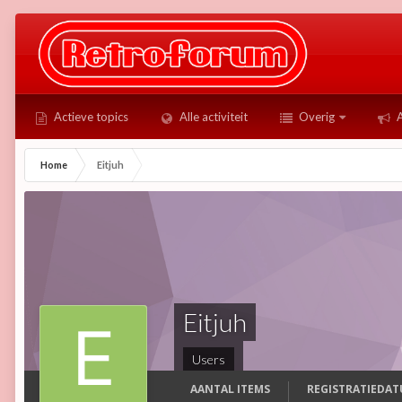
Actieve topics
Alle activiteit
Overig
A
Home
Eitjuh
Eitjuh
Users
AANTAL ITEMS
REGISTRATIEDA