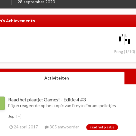
28 september 2020
uh's Achievements
Pong (1/10)
Activiteiten
Raad het plaatje: Games! - Editie 4 #3
Eitjuh
reageerde op het topic van
Frey
in
Forumspelletjes
Jep ! =)
24 april 2017
305 antwoorden
raad het plaatje