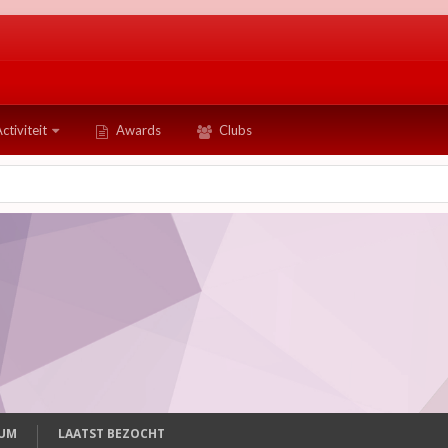
ctiviteit
Awards
Clubs
TUM
LAATST BEZOCHT