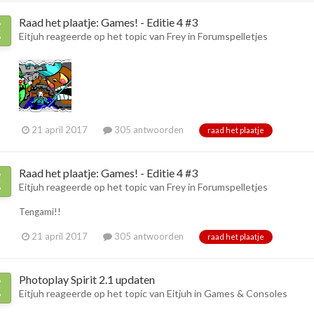
Raad het plaatje: Games! - Editie 4 #3
Eitjuh
reageerde op het topic van
Frey
in
Forumspelletjes
21 april 2017
305 antwoorden
raad het plaatje
Raad het plaatje: Games! - Editie 4 #3
Eitjuh
reageerde op het topic van
Frey
in
Forumspelletjes
Tengami!!
21 april 2017
305 antwoorden
raad het plaatje
Photoplay Spirit 2.1 updaten
Eitjuh
reageerde op het topic van
Eitjuh
in
Games & Consoles