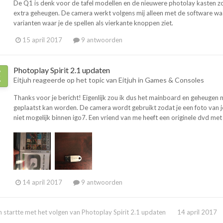
De Q1 is denk voor de tafel modellen en de nieuwere photolay kasten zoa
extra geheugen. De camera werkt volgens mij alleen met de software waarbi
varianten waar je de spellen als vierkante knoppen ziet.
15 april 2017
9 antwoorden
Photoplay Spirit 2.1 updaten
Eitjuh
reageerde op het topic van
Eitjuh
in
Games & Consoles
Thanks voor je bericht! Eigenlijk zou ik dus het mainboard en geheuge
geplaatst kan worden. De camera wordt gebruikt zodat je een foto van jezel
niet mogelijk binnen igo7. Een vriend van me heeft een originele dvd met
14 april 2017
9 antwoorden
h
startte met het volgen van
Photoplay Spirit 2.1 updaten
14 april 2017