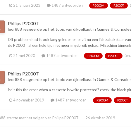
21 januari 2023
1487 antwoorden
P2000M
P2000T
Philips P2000T
leor888
reageerde op het topic van
djkoelkast
in
Games & Console
Dit probleem had ik ook lang geleden en er zit nu een lichtschakelaar 
de P2000T al een hele tijd niet meer in gebruik gehad. Misschien binnenk
(en
21 mei 2020
1487 antwoorden
P2000M
P2000T
Philips P2000T
leor888
reageerde op het topic van
djkoelkast
in
Games & Console
isn't this the error when a cassette is write protected? check the black pl
4 november 2019
1487 antwoorden
P2000M
P2000T
888
startte met het volgen van
Philips P2000T
26 oktober 2019