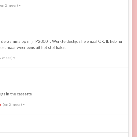
(en 2 meer)
s
van de Gamma op mijn P2000T. Werkte destijds helemaal OK. Ik heb nu
ort maar weer eens uit het stof halen.
 2 meer)
s
ugs in the cassette
(en 2 meer)