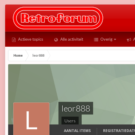
Actieve topics
Alle activiteit
Overig
A
Home
leor888
leor888
Users
AANTAL ITEMS
REGISTRATIEDA