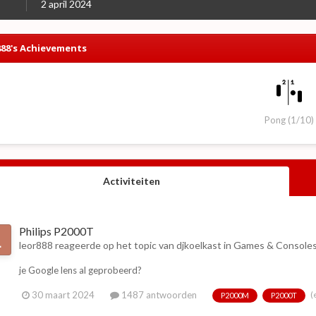
2 april 2024
888's Achievements
Pong (1/10)
Activiteiten
Philips P2000T
leor888
reageerde op het topic van
djkoelkast
in
Games & Console
je Google lens al geprobeerd?
(
30 maart 2024
1487 antwoorden
P2000M
P2000T