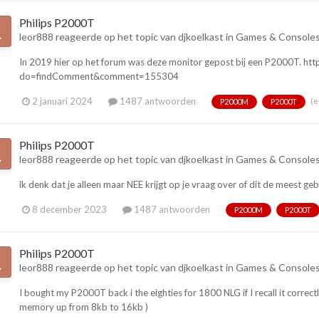
Philips P2000T
leor888
reageerde op het topic van
djkoelkast
in
Games & Console
In 2019 hier op het forum was deze monitor gepost bij een P2000T. ht
do=findComment&comment=155304
(e
2 januari 2024
1487 antwoorden
P2000M
P2000T
Philips P2000T
leor888
reageerde op het topic van
djkoelkast
in
Games & Console
ik denk dat je alleen maar NEE krijgt op je vraag over of dit de meest g
8 december 2023
1487 antwoorden
P2000M
P2000T
Philips P2000T
leor888
reageerde op het topic van
djkoelkast
in
Games & Console
I bought my P2000T back i the eighties for 1800 NLG if I recall it corr
memory up from 8kb to 16kb )