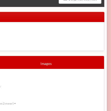
Images
s
en 2 meer)