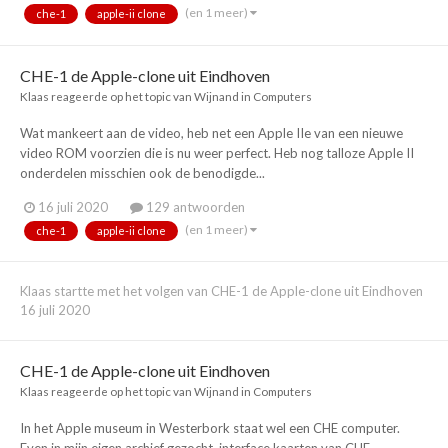
(en 1 meer)
che-1
apple-ii clone
CHE-1 de Apple-clone uit Eindhoven
Klaas
reageerde op het topic van
Wijnand
in
Computers
Wat mankeert aan de video, heb net een Apple IIe van een nieuwe
video ROM voorzien die is nu weer perfect. Heb nog talloze Apple II
onderdelen misschien ook de benodigde...
16 juli 2020
129 antwoorden
(en 1 meer)
che-1
apple-ii clone
Klaas
startte met het volgen van
CHE-1 de Apple-clone uit Eindhoven
16 juli 2020
CHE-1 de Apple-clone uit Eindhoven
Klaas
reageerde op het topic van
Wijnand
in
Computers
In het Apple museum in Westerbork staat wel een CHE computer.
Even in mijn eigen archief gezocht, interface kaarten van CHE