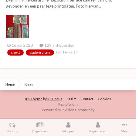
gevonden en een paar lege printplaten. Foto hiervan...
16 juli 2020
129 antwoorden
(en 1 meer)
che-1
apple-ii clone
Home
Klaas
IPS Theme
by
IPSFocus
Taal
Contact
Cookies
Retroforum
Powered by Invision Community
Forums
Ongelezen
Inloggen
Registreren
Meer