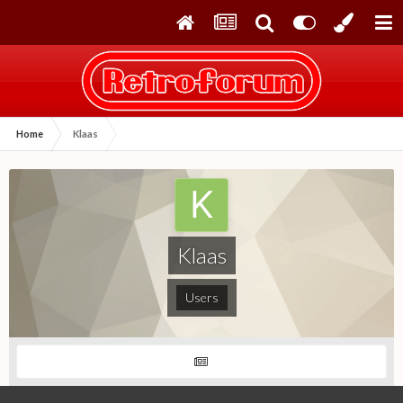
Home
Klaas
Klaas
Users