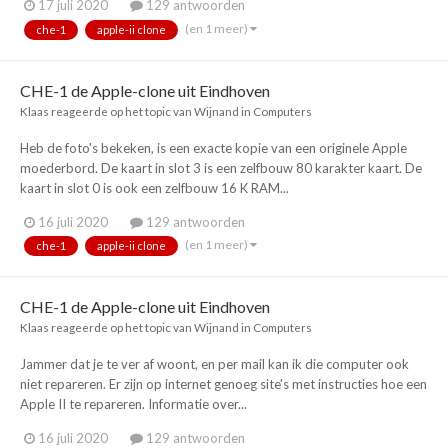
17 juli 2020
129 antwoorden
(en 1 meer)
che-1
apple-ii clone
CHE-1 de Apple-clone uit Eindhoven
Klaas
reageerde op het topic van
Wijnand
in
Computers
Heb de foto's bekeken, is een exacte kopie van een originele Apple
moederbord. De kaart in slot 3 is een zelfbouw 80 karakter kaart. De
kaart in slot 0 is ook een zelfbouw 16 K RAM...
16 juli 2020
129 antwoorden
(en 1 meer)
che-1
apple-ii clone
CHE-1 de Apple-clone uit Eindhoven
Klaas
reageerde op het topic van
Wijnand
in
Computers
Jammer dat je te ver af woont, en per mail kan ik die computer ook
niet repareren. Er zijn op internet genoeg site's met instructies hoe een
Apple II te repareren. Informatie over...
16 juli 2020
129 antwoorden