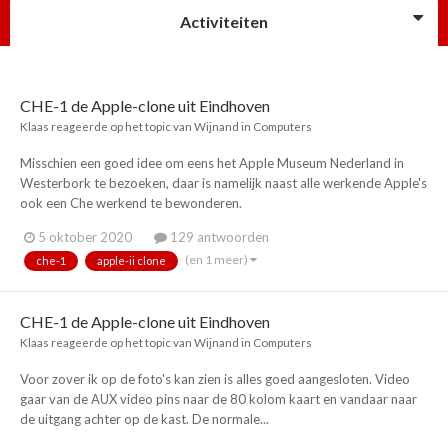
Activiteiten
CHE-1 de Apple-clone uit Eindhoven
Klaas
reageerde op het topic van
Wijnand
in
Computers
Misschien een goed idee om eens het Apple Museum Nederland in
Westerbork te bezoeken, daar is namelijk naast alle werkende Apple's
ook een Che werkend te bewonderen.
5 oktober 2020
129 antwoorden
(en 1 meer)
che-1
apple-ii clone
CHE-1 de Apple-clone uit Eindhoven
Klaas
reageerde op het topic van
Wijnand
in
Computers
Voor zover ik op de foto's kan zien is alles goed aangesloten. Video
gaar van de AUX video pins naar de 80 kolom kaart en vandaar naar
de uitgang achter op de kast. De normale...