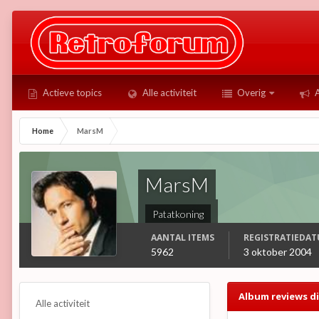
Actieve topics
Alle activiteit
Overig
A
Home
MarsM
MarsM
Patatkoning
AANTAL ITEMS
REGISTRATIEDA
5962
3 oktober 2004
Album reviews di
Alle activiteit