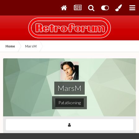
Home
MarsM
MarsM
Patatkoning