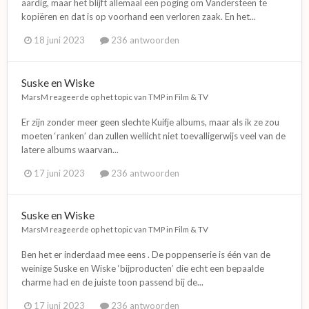
aardig, maar het blijft allemaal een poging om Vandersteen te
kopiëren en dat is op voorhand een verloren zaak. En het...
18 juni 2023
236 antwoorden
Suske en Wiske
MarsM
reageerde op het topic van
TMP
in
Film & TV
Er zijn zonder meer geen slechte Kuifje albums, maar als ik ze zou
moeten ‘ranken’ dan zullen wellicht niet toevalligerwijs veel van de
latere albums waarvan...
17 juni 2023
236 antwoorden
Suske en Wiske
MarsM
reageerde op het topic van
TMP
in
Film & TV
Ben het er inderdaad mee eens . De poppenserie is één van de
weinige Suske en Wiske ‘bijproducten’ die echt een bepaalde
charme had en de juiste toon passend bij de...
17 juni 2023
236 antwoorden