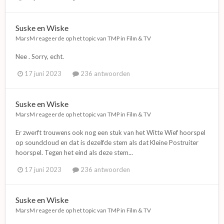
Suske en Wiske
MarsM
reageerde op het topic van
TMP
in
Film & TV
Nee . Sorry, echt.
17 juni 2023
236 antwoorden
Suske en Wiske
MarsM
reageerde op het topic van
TMP
in
Film & TV
Er zwerft trouwens ook nog een stuk van het Witte Wief hoorspel
op soundcloud en dat is dezelfde stem als dat Kleine Postruiter
hoorspel. Tegen het eind als deze stem...
17 juni 2023
236 antwoorden
Suske en Wiske
MarsM
reageerde op het topic van
TMP
in
Film & TV