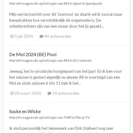
MarsM
reageerde op het topic van
RM
in
Sport & Sportpools
Mijn eerste bericht over dit ‘toernooi’ en daarin wil ik vooral maar
benadrukken hoe verschrikkelijk de organisatie is. De
scheidsrechters zijn van een zwaar door het ijs gezakt...
5 juli 2024
44 antwoorden
De Mol 2024 (BE) Pool
MarsM
reageerde op het topic van
RM
in
ID Contests
Jeeeuuj, het tv-productie hoogtepunt van het jaar! En ik ben voor
het seizoen is gestart eigenlijk nu alweer All-in overtuigd van een
Mol en sinds seizoen 6 t/m 11 heb ik het...
24 maart 2024
14 antwoorden
Suske en Wiske
MarsM
reageerde op het topic van
TMP
in
Film & TV
Ik vind persoonlijk het tekenwerk van Dirk Stallaert nog zeer