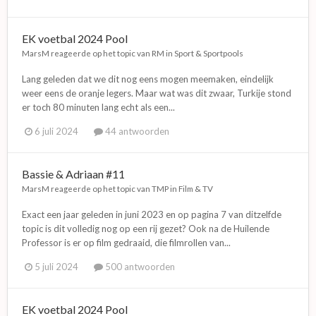
EK voetbal 2024 Pool
MarsM
reageerde op het topic van
RM
in
Sport & Sportpools
Lang geleden dat we dit nog eens mogen meemaken, eindelijk
weer eens de oranje legers. Maar wat was dit zwaar, Turkije stond
er toch 80 minuten lang echt als een...
6 juli 2024
44 antwoorden
Bassie & Adriaan #11
MarsM
reageerde op het topic van
TMP
in
Film & TV
Exact een jaar geleden in juni 2023 en op pagina 7 van ditzelfde
topic is dit volledig nog op een rij gezet? Ook na de Huilende
Professor is er op film gedraaid, die filmrollen van...
5 juli 2024
500 antwoorden
EK voetbal 2024 Pool