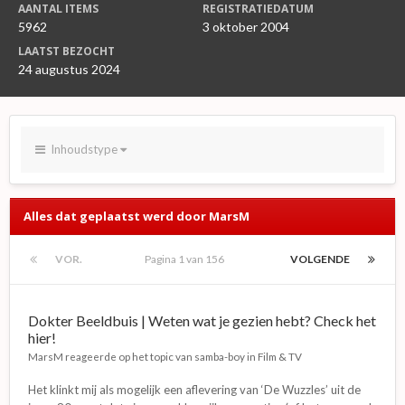
AANTAL ITEMS
REGISTRATIEDATUM
5962
3 oktober 2004
LAATST BEZOCHT
24 augustus 2024
Inhoudstype
Alles dat geplaatst werd door MarsM
VOR.
Pagina 1 van 156
VOLGENDE
Dokter Beeldbuis | Weten wat je gezien hebt? Check het
hier!
MarsM
reageerde op het topic van
samba-boy
in
Film & TV
Het klinkt mij als mogelijk een aflevering van ‘De Wuzzles’ uit de