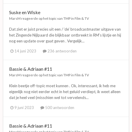
Suske en Wiske
MarsM
reageerde op het topic van
TMP
in
Film & TV
Dat ziet er juist precies uit een / ‘de’ broadcastmaster uitgave van
het Zingende Nijlpaard die blijkbaar ontbreekt in RM’s lijstje en hij
nog een update over gaat geven . Vergelijk...
14 juni 2023
236 antwoorden
Bassie & Adriaan #11
MarsM
reageerde op het topic van
TMP
in
Film & TV
Klein beetje off-topic moet kunnen . Ok, interessant, ik heb me
eigenlijk nog niet eerder echt in het geluid verdiept, ik weet alleen
dat je heel veel (misschien wel tot vervelends...
9 juni 2023
500 antwoorden
Bassie & Adriaan #11
MarsM
reageerde op het topic van
TMP
in
Film & TV