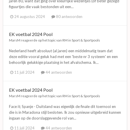
jaren 80, want dat ging over kleurrijke wezentjes (of beter gezegd
figuurtjes die vaak bestonden uit een...
24 augustus 2024
80 antwoorden
EK voetbal 2024 Pool
MarsM
reageerde op het topic van
RM
in
Sport & Sportpools
Nederland heeft absoluut (al jaren) een middelmatig team dat
deze editie vooral geluk had met een 'beste nr 3 systeem' en een
behoorlijk gelukkige plaatsing in het afvalschema. Ik...
11 juli 2024
44 antwoorden
EK voetbal 2024 Pool
MarsM
reageerde op het topic van
RM
in
Sport & Sportpools
Face it; Spanje - Duitsland was eigenlijk de finale dit toernooi en
die is in Maradona stijl besloten. Ik zou opnieuw uitgebreid kunnen
ingaan op de doorslaggevende rol van...
11 juli 2024
44 antwoorden