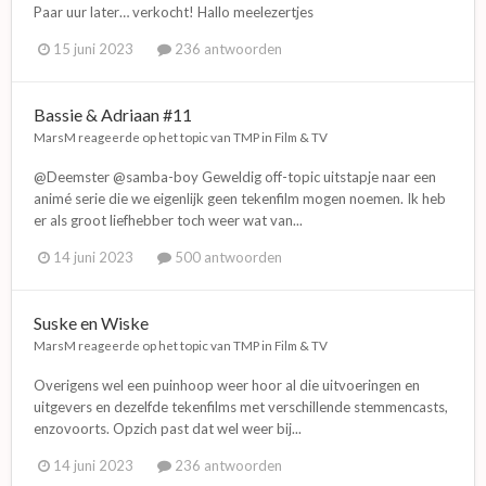
Paar uur later… verkocht! Hallo meelezertjes
15 juni 2023
236 antwoorden
Bassie & Adriaan #11
MarsM
reageerde op het topic van
TMP
in
Film & TV
@Deemster @samba-boy Geweldig off-topic uitstapje naar een
animé serie die we eigenlijk geen tekenfilm mogen noemen. Ik heb
er als groot liefhebber toch weer wat van...
14 juni 2023
500 antwoorden
Suske en Wiske
MarsM
reageerde op het topic van
TMP
in
Film & TV
Overigens wel een puinhoop weer hoor al die uitvoeringen en
uitgevers en dezelfde tekenfilms met verschillende stemmencasts,
enzovoorts. Opzich past dat wel weer bij...
14 juni 2023
236 antwoorden