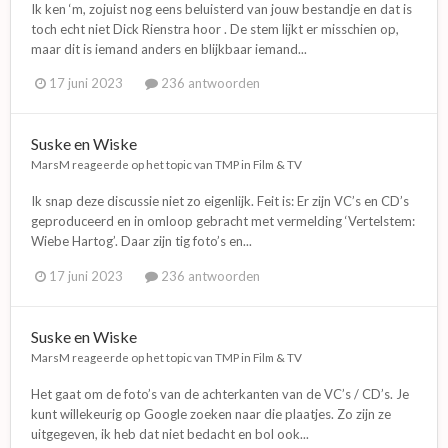
Ik ken ‘m, zojuist nog eens beluisterd van jouw bestandje en dat is
toch echt niet Dick Rienstra hoor . De stem lijkt er misschien op,
maar dit is iemand anders en blijkbaar iemand...
17 juni 2023
236 antwoorden
Suske en Wiske
MarsM
reageerde op het topic van
TMP
in
Film & TV
Ik snap deze discussie niet zo eigenlijk. Feit is: Er zijn VC’s en CD’s
geproduceerd en in omloop gebracht met vermelding ‘Vertelstem:
Wiebe Hartog’. Daar zijn tig foto’s en...
17 juni 2023
236 antwoorden
Suske en Wiske
MarsM
reageerde op het topic van
TMP
in
Film & TV
Het gaat om de foto’s van de achterkanten van de VC’s / CD’s. Je
kunt willekeurig op Google zoeken naar die plaatjes. Zo zijn ze
uitgegeven, ik heb dat niet bedacht en bol ook...