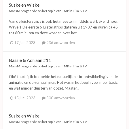
Suske en Wiske
MarsM
reageerde op het topic van
TMP
in
Film & TV
Van de luisterstrips is ook het meeste inmiddels wel bekend hoor.
Wave 1 De eerste 6 luisterstrips dateren uit 1987 en duren ca 45
tot 60 minuten en deze worden over het...
17 juni 2023
236 antwoorden
Bassie & Adriaan #11
MarsM
reageerde op het topic van
TMP
in
Film & TV
Oké touché, ik bedoelde het natuurlijk als in ‘ontwikkeling’ van de
animatie en de verhaallijnen. Het was in het begin veel meer basic
en wat minder duister van opzet. Master...
15 juni 2023
500 antwoorden
Suske en Wiske
MarsM
reageerde op het topic van
TMP
in
Film & TV