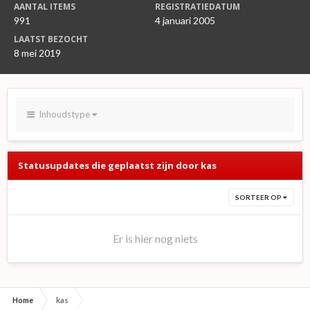
AANTAL ITEMS
REGISTRATIEDATUM
991
4 januari 2005
LAATST BEZOCHT
8 mei 2019
Inhoudstype
Statusupdates die geplaatst zijn door kas
SORTEER OP
Er is hier nog niets
Home
kas