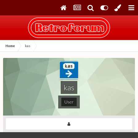
Home
kas
kas
User