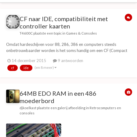
CF naar IDE, compatibiliteit met
controller kaarten
T4600C
plaatste een topic in
Games & Consoles
Omdat hardeschijven voor 88, 286, 386 en computers steeds
onbetrouwbaarder worden is het soms handig om een CF (Compact
Flash) naar IDE converter te gebruiken. CF heeft namelijk dezelfde
14 december 2015
9 antwoorden
aansluiting als oude IDE hardeschijven, behalven stroom dan. Een
(en 8 meer)
cf
ide
beetje goed CF merk zet ook CHS informatie er bi...
64MB EDO RAM in een 486
moederbord
djkoelkast
plaatste een galerij afbeelding in
Retrocomputers en
consoles