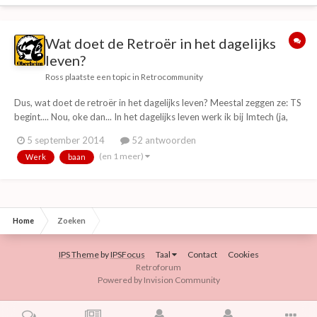
Wat doet de Retroër in het dagelijks
leven?
Ross
plaatste een topic in
Retrocommunity
Dus, wat doet de retroër in het dagelijks leven? Meestal zeggen ze: TS
begint.... Nou, oke dan... In het dagelijks leven werk ik bij Imtech (ja,
het geplaagde Imtech), waar ik de rol vervul als 1e Servicemonteur.
5 september 2014
52 antwoorden
Dit houdt in dat ik diverse klussen doe met betreffe het onderhoud en
(en 1 meer)
Werk
baan
beheer...
Home
Zoeken
IPS Theme
by
IPSFocus
Taal
Contact
Cookies
Retroforum
Powered by Invision Community