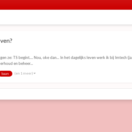
even?
en ze: TS begint.... Nou, oke dan... In het dagelijks leven werk ik bij Imtech (
derhoud en beheer...
(en 1 meer)
baan