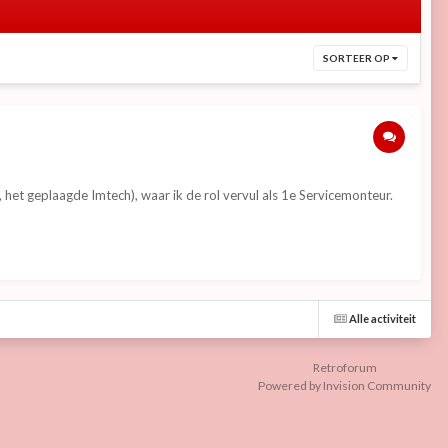
SORTEER OP
ja, het geplaagde Imtech), waar ik de rol vervul als 1e Servicemonteur.
Alle activiteit
Retroforum
Powered by Invision Community