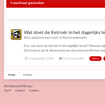
1 resultaat gevonden
Wat doet de Retroër in het dagelijks l
Ross
plaatste een topic in
Retrocommunity
Dus, wat doet de retroër in het dagelijks leven? Meestal zegg
Dit houdt in dat ik diverse klussen doe met betreffe het on
5 september 2014
52 antwoorden
Werk
Home
Zoeken
IPS Theme
by
IPSFocus
Taal
Contact
Cookies