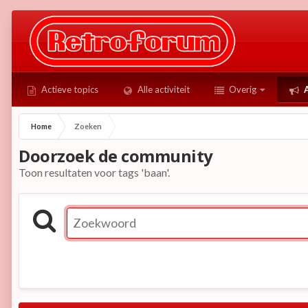
Actieve topics
Alle activiteit
Overig
A
Home
Zoeken
Doorzoek de community
Toon resultaten voor tags 'baan'.