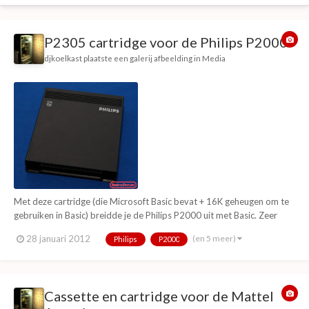
P2305 cartridge voor de Philips P2000
djkoelkast
plaatste een galerij afbeelding in
Media
Met deze cartridge (die Microsoft Basic bevat + 16K geheugen om te
gebruiken in Basic) breidde je de Philips P2000 uit met Basic. Zeer
vaak voorkomende cartridge omdat je vrij weinig met de P2000 kon
(en 5 meer)
28 januari 2012
Philips
P2000
zonder deze module.
Cassette en cartridge voor de Mattel