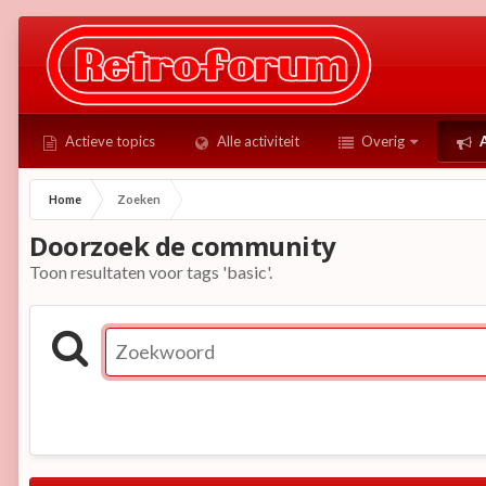
Actieve topics
Alle activiteit
Overig
A
Home
Zoeken
Doorzoek de community
Toon resultaten voor tags 'basic'.