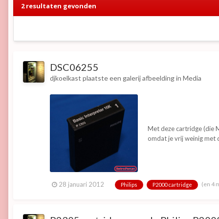
2 resultaten gevonden
DSC06255
djkoelkast
plaatste een galerij afbeelding in
Media
Met deze cartridge (die 
omdat je vrij weinig me
(en 4 
28 januari 2012
Philips
P2000 cartridge