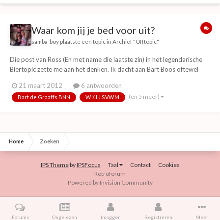
Waar kom jij je bed voor uit?
samba-boy
plaatste een topic in
Archief "Offtopic"
Díe post van Ross (En met name die laatste zin) in het legendarische
Biertopic zette me aan het denken. Ik dacht aan Bart Boos oftewel
Bart de Graaff, die in 1998 bekend Nederland 's nachts wakkermaakte
21 maart 2012
6 antwoorden
voor datgene wat ze hem zelf destijds toevertrouwden.
(en 5 meer)
Bart de Graaffs BNN
W.K.I.J.S.V.W.M
http://www.youtube.com/watch?v=_8oPyTz3ONY...
Home
Zoeken
IPS Theme
by
IPSFocus
Taal
Contact
Cookies
Retroforum
Powered by Invision Community
Forums
Ongelezen
Inloggen
Registreren
Meer