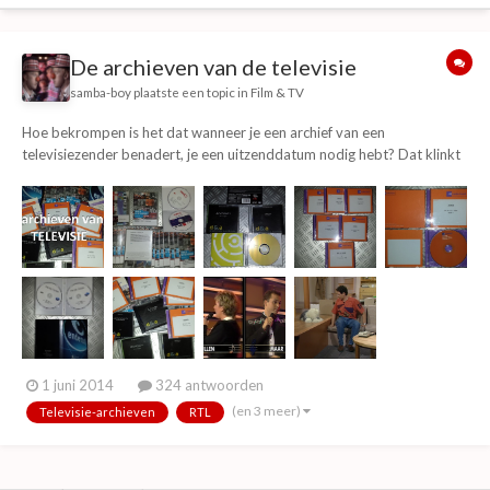
De archieven van de televisie
samba-boy
plaatste een topic in
Film & TV
Hoe bekrompen is het dat wanneer je een archief van een
televisiezender benadert, je een uitzenddatum nodig hebt? Dat klinkt
in eerste instantie logisch, vond ik echt, maar bedenk je even dat je
meestal een uitzending wil opvragen omdat je er meer informatie over
wil inwinnen, omdat je research doet...
1 juni 2014
324 antwoorden
(en 3 meer)
Televisie-archieven
RTL