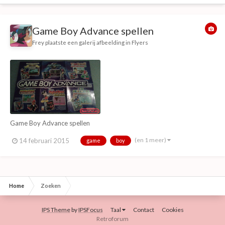
Game Boy Advance spellen
Frey
plaatste een galerij afbeelding in
Flyers
Game Boy Advance spellen
(en 1 meer)
14 februari 2015
game
boy
Home
Zoeken
IPS Theme
by
IPSFocus
Taal
Contact
Cookies
Retroforum