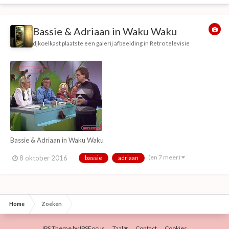
Bassie & Adriaan in Waku Waku
djkoelkast
plaatste een galerij afbeelding in
Retro televisie
Bassie & Adriaan in Waku Waku
(en 7 meer)
8 oktober 2016
bassie
adriaan
Home
Zoeken
IPS Theme
by
IPSFocus
Taal
Contact
Cookies