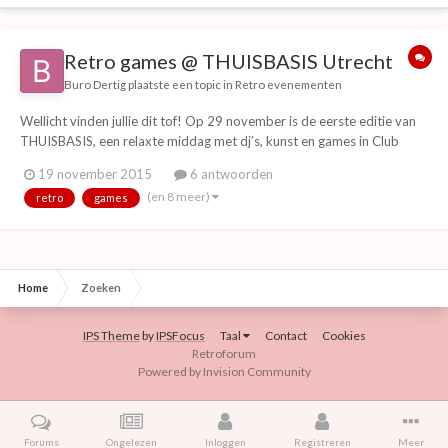
Retro games @ THUISBASIS Utrecht
Buro Dertig
plaatste een topic in
Retro evenementen
Wellicht vinden jullie dit tof! Op 29 november is de eerste editie van
THUISBASIS, een relaxte middag met dj’s, kunst en games in Club
Basis, Utrecht. Je kunt chillen op de beste muziek, een pot gamen en
19 november 2015
6 antwoorden
pokeren of toffe expo’s bekijken. Uiteraard is aan eten en drinken ook
(en 8 meer)
retro
games
gedacht. T42's Ar...
Home
Zoeken
IPS Theme
by
IPSFocus
Taal
Contact
Cookies
Retroforum
Powered by Invision Community
Forums
Ongelezen
Inloggen
Registreren
Meer