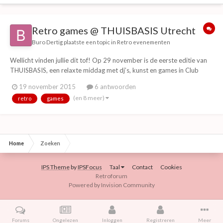
Retro games @ THUISBASIS Utrecht
Buro Dertig
plaatste een topic in
Retro evenementen
Wellicht vinden jullie dit tof! Op 29 november is de eerste editie van
THUISBASIS, een relaxte middag met dj’s, kunst en games in Club
Basis, Utrecht. Je kunt chillen op de beste muziek, een pot gamen en
19 november 2015
6 antwoorden
pokeren of toffe expo’s bekijken. Uiteraard is aan eten en drinken ook
(en 8 meer)
retro
games
gedacht. T42's Ar...
Home
Zoeken
IPS Theme
by
IPSFocus
Taal
Contact
Cookies
Retroforum
Powered by Invision Community
Forums
Ongelezen
Inloggen
Registreren
Meer