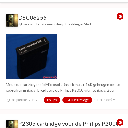
DSC06255
djkoelkast
plaatste een galerij afbeelding in
Media
Met deze cartridge (die Microsoft Basic bevat + 16K geheugen om te
gebruiken in Basic) breidde je de Philips P2000 uit met Basic. Zeer
vaak voorkomende cartridge omdat je vrij weinig met de P2000 kon
(en 4 meer)
28 januari 2012
Philips
P2000 cartridge
zonder deze module.
P2305 cartridge voor de Philips P2000