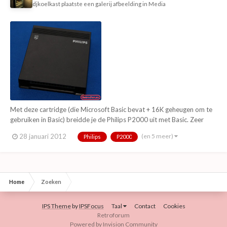
djkoelkast
plaatste een galerij afbeelding in
Media
Met deze cartridge (die Microsoft Basic bevat + 16K geheugen om te
gebruiken in Basic) breidde je de Philips P2000 uit met Basic. Zeer
vaak voorkomende cartridge omdat je vrij weinig met de P2000 kon
(en 5 meer)
28 januari 2012
Philips
P2000
zonder deze module.
Home
Zoeken
IPS Theme
by
IPSFocus
Taal
Contact
Cookies
Retroforum
Powered by Invision Community