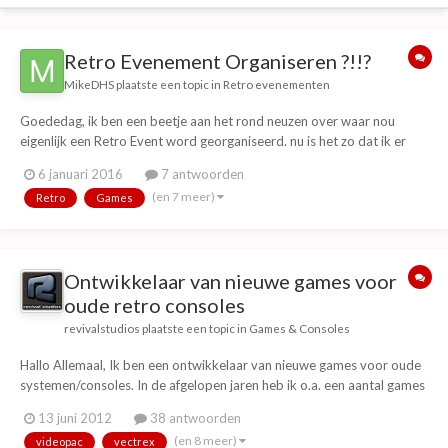
Retro Evenement Organiseren ?!!?
MikeDHS
plaatste een topic in
Retro evenementen
Goededag, ik ben een beetje aan het rond neuzen over waar nou
eigenlijk een Retro Event word georganiseerd. nu is het zo dat ik er
maar eentje ben tegen gekomen in nederland, is het niet zo populair
6 januari 2016
7 antwoorden
als in amerika of word het gewoon weinig tot niet georganiseerd?. nu
(en 7 meer)
Retro
Games
is het zo dat ik alle midde...
Ontwikkelaar van nieuwe games voor
oude retro consoles
revivalstudios
plaatste een topic in
Games & Consoles
Hallo Allemaal, Ik ben een ontwikkelaar van nieuwe games voor oude
systemen/consoles. In de afgelopen jaren heb ik o.a. een aantal games
uitgebracht voor de Vectrex en Videopac spelcomputers (meer
13 juni 2012
38 antwoorden
daarover later, maar mocht je nog zo'n ding hebben staan: Je zult
(en 8 meer)
videopac
vectrex
verbaast zijn wat er nog uit deze ou...