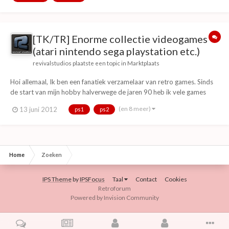
[TK/TR] Enorme collectie videogames
(atari nintendo sega playstation etc.)
revivalstudios
plaatste een topic in
Marktplaats
Hoi allemaal, Ik ben een fanatiek verzamelaar van retro games. Sinds
de start van mijn hobby halverwege de jaren 90 heb ik vele games
verzameld waardoor ik vandaag de dag best wel een van de grootste
(en 8 meer)
13 juni 2012
ps1
ps2
game collecties kan hebben. Het resultaat hiervan is, dat ik dus ook
veel dingen dubbel heb. Ik he...
Home
Zoeken
IPS Theme
by
IPSFocus
Taal
Contact
Cookies
Retroforum
Powered by Invision Community