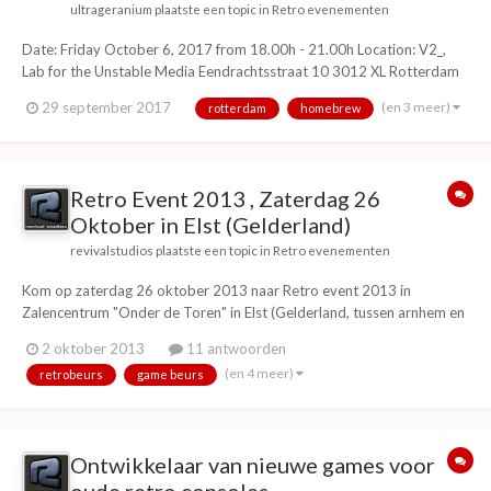
ultrageranium
plaatste een topic in
Retro evenementen
Date: Friday October 6, 2017 from 18.00h - 21.00h Location: V2_,
Lab for the Unstable Media Eendrachtsstraat 10 3012 XL Rotterdam
What Remains is a new darkly humorous 8-bit homebrew adventure
(en 3 meer)
29 september 2017
rotterdam
homebrew
video game for the 1985 Nintendo Entertainment System (NES). It is
1986. You just ca...
Retro Event 2013 , Zaterdag 26
Oktober in Elst (Gelderland)
revivalstudios
plaatste een topic in
Retro evenementen
Kom op zaterdag 26 oktober 2013 naar Retro event 2013 in
Zalencentrum "Onder de Toren" in Elst (Gelderland, tussen arnhem en
nijmegen). Dit is een retro spelcomputer beurs en retro gaming
2 oktober 2013
11 antwoorden
evenement met vele lokale en internationale standhouders uit diverse
(en 4 meer)
retrobeurs
game beurs
landen in heel europa.Hier vind je leuke r...
Ontwikkelaar van nieuwe games voor