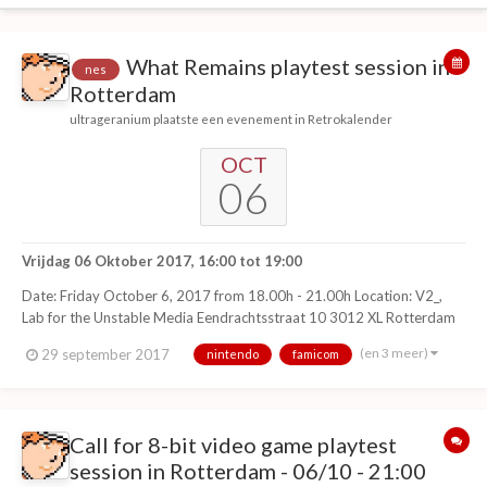
What Remains playtest session in
nes
Rotterdam
ultrageranium
plaatste een evenement in
Retrokalender
OCT
06
Vrijdag 06 Oktober 2017, 16:00
tot
19:00
Date: Friday October 6, 2017 from 18.00h - 21.00h Location: V2_,
Lab for the Unstable Media Eendrachtsstraat 10 3012 XL Rotterdam
What Remains is a new darkly humorous 8-bit homebrew adventure
(en 3 meer)
29 september 2017
nintendo
famicom
video game for the 1985 Nintendo Entertainment System (NES). It is
1986. You just ca...
Call for 8-bit video game playtest
session in Rotterdam - 06/10 - 21:00