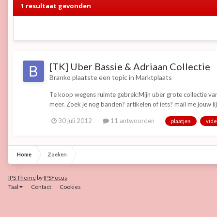
1 resultaat gevonden
[TK] Uber Bassie & Adriaan Collectie
Branko
plaatste een topic in
Marktplaats
Te koop wegens ruimte gebrek:Mijn uber grote collectie van 
meer. Zoek je nog banden? artikelen of iets? mail me jouw lijst
30 juli 2012
11 antwoorden
plaatjes
vid
Home
Zoeken
IPS Theme
by
IPSFocus
Taal
Contact
Cookies