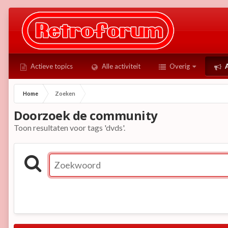
Actieve topics
Alle activiteit
Overig
A
Home
Zoeken
Doorzoek de community
Toon resultaten voor tags 'dvds'.