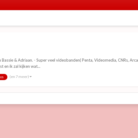
Bassie & Adriaan. - Super veel videobanden( Penta, Videomedia, CNRs, Arcade, 
 en ik zal kijken wat...
(en 7 meer)
eos