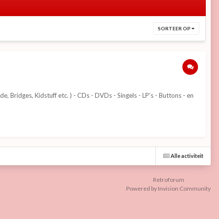
SORTEER OP
Bridges, Kidstuff etc. ) - CDs - DVDs - Singels - LP's - Buttons - en
Alle activiteit
Retroforum
Powered by Invision Community