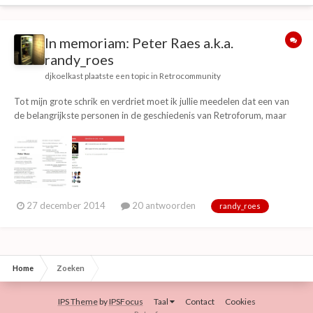
In memoriam: Peter Raes a.k.a.
randy_roes
djkoelkast
plaatste een topic in
Retrocommunity
Tot mijn grote schrik en verdriet moet ik jullie meedelen dat een van
de belangrijkste personen in de geschiedenis van Retroforum, maar
ook van het verleden: Forum Bassie & Adriaan, Forum Clown &
Acrobaat en Forumschorum begin deze maand, een maand voor zijn
30e verjaardag is overleden. Dit topic i...
27 december 2014
20 antwoorden
randy_roes
Home
Zoeken
IPS Theme
by
IPSFocus
Taal
Contact
Cookies